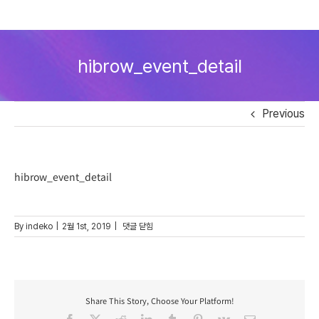
Skip
to
hibrow_event_detail
content
Previous
hibrow_event_detail
hibrow_event_detail
By
indeko
|
2월 1st, 2019
|
댓글 닫힘
Share This Story, Choose Your Platform!
Facebook
X
Reddit
LinkedIn
Tumblr
Pinterest
Vk
Email