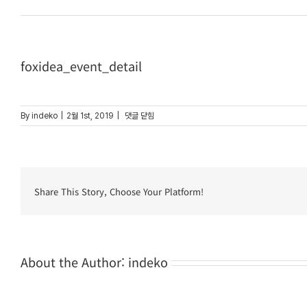
foxidea_event_detail
foxidea_event_detail
By
indeko
|
2월 1st, 2019
|
댓글 닫힘
Share This Story, Choose Your Platform!
About the Author:
indeko