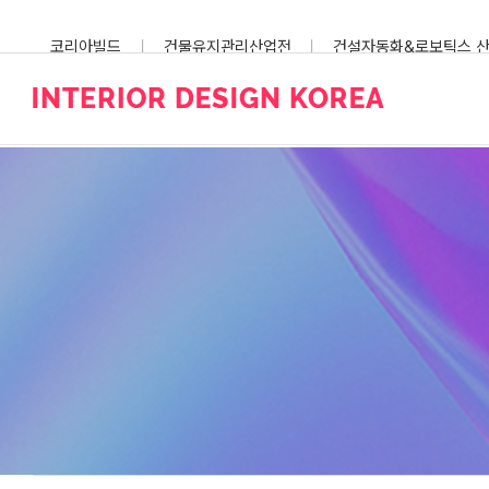
Skip
to
코리아빌드
건물유지관리산업전
건설자동화&로보틱스 
content
스마트건설안전산업전