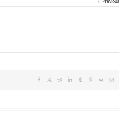
Previous
Facebook
X
Reddit
LinkedIn
Tumblr
Pinterest
Vk
Email