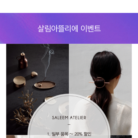
Skip
to
살림아뜰리에 이벤트
content