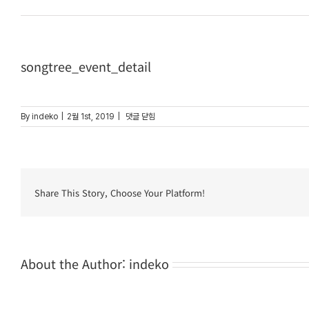
songtree_event_detail
songtree_event_detail
By
indeko
|
2월 1st, 2019
|
댓글 닫힘
Share This Story, Choose Your Platform!
About the Author:
indeko