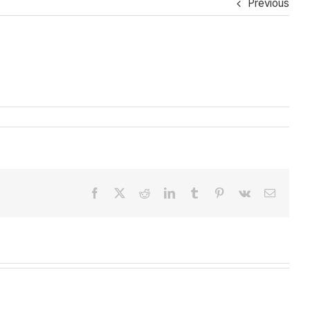
Previous
Facebook
X
Reddit
LinkedIn
Tumblr
Pinterest
Vk
Email