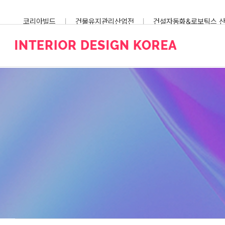
Skip
to
코리아빌드
건물유지관리산업전
건설자동화&로보틱스 
content
스마트건설안전산업전