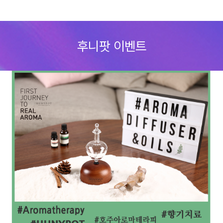
Skip
to
후니팟 이벤트
content