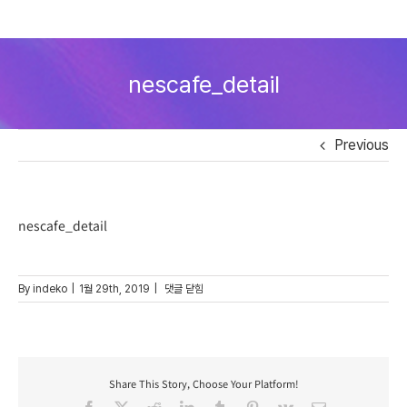
Skip
to
nescafe_detail
content
Previous
nescafe_detail
nescafe_detail
By
indeko
|
1월 29th, 2019
|
댓글 닫힘
Share This Story, Choose Your Platform!
Facebook
X
Reddit
LinkedIn
Tumblr
Pinterest
Vk
Email