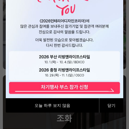
솔루션을 통해 새로운 공간 스타일링을
경험해보세요
Program
오늘 하루 보지 않음
닫기
디자인 마감재와 오브제의
조화