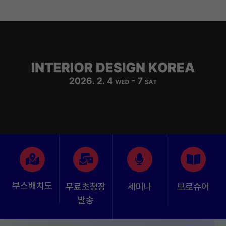
Skip
to
content
부스배치도
무료초청장
세미나
브로슈어
발송